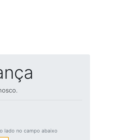
ança
nosco.
ao lado no campo abaixo