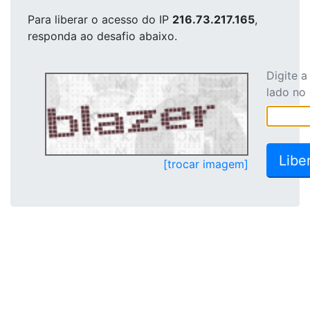
Para liberar o acesso
do IP
216.73.217.165
,
responda ao desafio abaixo.
Digite 
lado no
[trocar imagem]