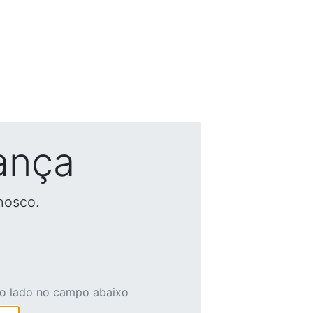
ança
nosco.
ao lado no campo abaixo