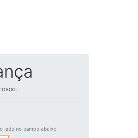
ança
nosco.
ao lado no campo abaixo