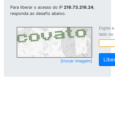
Para liberar o acesso
do IP
216.73.216.24
,
responda ao desafio abaixo.
Digite 
lado no
[trocar imagem]