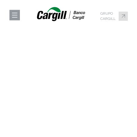
GRUPO
CARGILL
HOME
SOBRE A CARGILL
ÁREAS DE ATUAÇÃO
GOVERNANÇA CORPORATIVA
CONTATO
TRABALHE CONOSCO